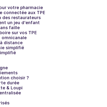
pour votre pharmacie
le connectée aux TPE
on des restaurateurs
ent un jeu d’enfant
ans faille
rboire sur vos TPE
t omnicanale
 à distance
e simplifié
implifié
rgne
aiements
tion choisir ?
rte durée
te & Loupi
ntralisée
risés