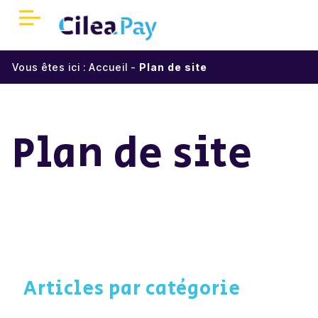
Panneau de gestion des cookies
Vous êtes ici :
Accueil
-
Plan de site
Accueil
Qui sommes-nous ?
Plan de site
Encaissements sécurisés
Réduisez vos coûts
Une meilleure expérience client
Partenaires
Articles par catégorie
Parrainage