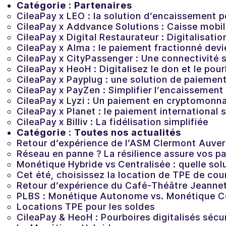
Catégorie :
Partenaires
CileaPay x LEO : la solution d’encaissement 
Actualités
CileaPay x Addvance Solutions : Caisse mobi
CileaPay x Digital Restaurateur : Digitalisati
Contactez-nous
CileaPay x Alma : le paiement fractionné devi
CileaPay x CityPassenger : Une connectivité s
CileaPay x HeoH : Digitalisez le don et le pou
CileaPay x Payplug : une solution de paiemen
CileaPay x PayZen : Simplifier l’encaissement
CileaPay x Lyzi : Un paiement en cryptomonnai
CileaPay x Planet : le paiement international s
CileaPay x Billiv : La fidélisation simplifiée
Catégorie :
Toutes nos actualités
Retour d’expérience de l’ASM Clermont Auve
Réseau en panne ? La résilience assure vos p
Monétique Hybride vs Centralisée : quelle solu
Cet été, choisissez la location de TPE de cou
Retour d’expérience du Café-Théâtre Jeannet
PLBS : Monétique Autonome vs. Monétique Ce
Locations TPE pour les soldes
CileaPay & HeoH : Pourboires digitalisés sécu