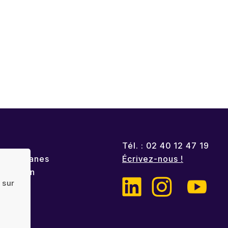
Tél. : 02 40 12 47 19
es Océanes
Écrivez-nous !
k London
 sur
zé