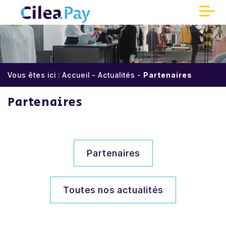
Panneau de gestion des cookies
Accueil
Vous êtes ici :
Accueil
-
Actualités
-
Partenaires
Qui sommes-nous ?
Partenaires
Encaissements sécurisés
Réduisez vos coûts
Partenaires
Une meilleure expérience client
Toutes nos actualités
Partenaires
Parrainage