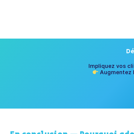
Dé
Impliquez vos cl
Augmentez