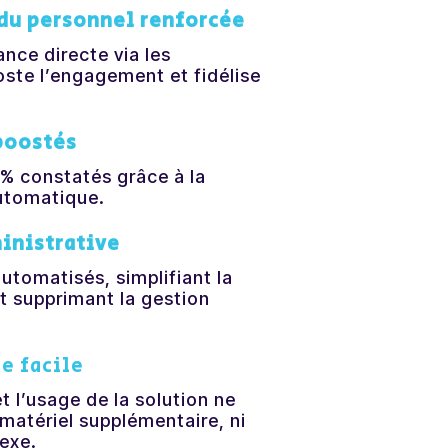
du personnel renforcée
nce directe via les
ste l’engagement et fidélise
boostés
% constatés grâce à la
automatique.
inistrative
automatisés,
simplifiant
la
et
supprimant
la
gestion
e facile
et l’usage de la solution ne
matériel supplémentaire, ni
exe.