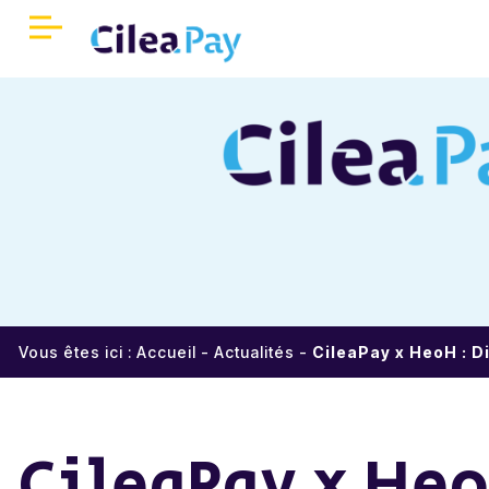
Panneau de gestion des cookies
Accueil
Qui sommes-nous ?
Encaissements sécurisés
Réduisez vos coûts
Une meilleure expérience client
Vous êtes ici :
Accueil
-
Actualités
-
CileaPay x HeoH : Di
Partenaires
CileaPay x HeoH
Parrainage