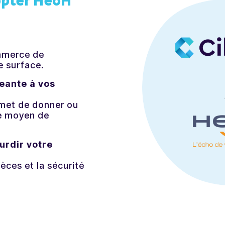
opter HeoH
ommerce de
e surface.
eante à vos
ermet de donner ou
 le moyen de
urdir votre
èces et la sécurité