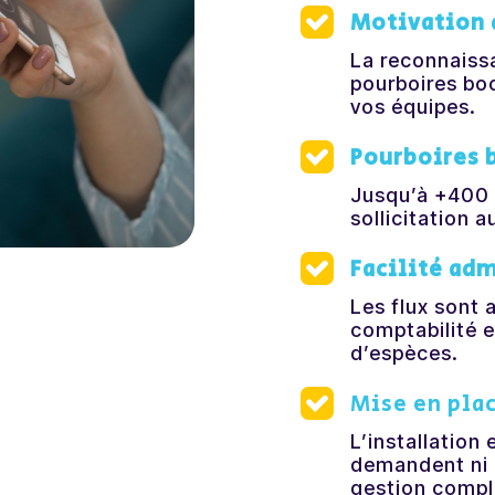
Motivation 
La reconnaissa
pourboires boo
vos équipes.
Pourboires 
Jusqu’à +400 
sollicitation 
Facilité
adm
Les
flux
sont
comptabilité
d’espèces.
Mise en plac
L’installation 
demandent ni 
gestion compl