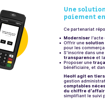
Une solutio
paiement en 
Ce partenariat répo
Moderniser
l’acte
Offrir une
solution
pour les commerça
S’inscrire dans un
transparence
et l
Proposer u
ne
traça
bénéficiaire,
et
da
HeoH agit en tier
gestion administra
comptables nécess
du chiffre d’affai
simplifiant le suiv