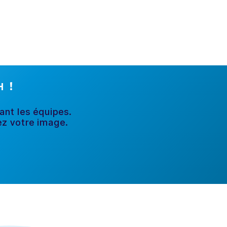
oH
!
sant les équipes.
ez
votre image.