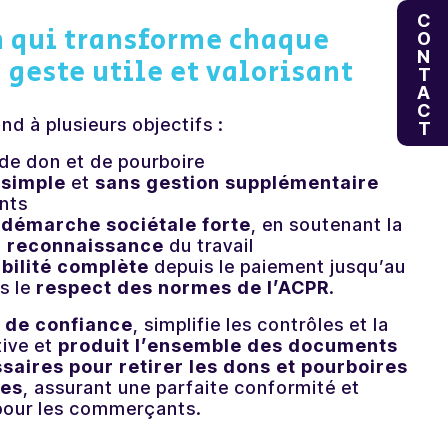
CONTACT
n qui transforme chaque
geste utile et valorisant
nd à plusieurs objectifs :
 de don et de pourboire
 simple
et
sans gestion supplémentaire
nts
e
démarche sociétale forte
, en soutenant la
a
reconnaissance
du travail
bilité
complète
depuis
le
paiement
jusqu’au
ns
le
respect
des
normes
de
l’
ACPR
.
s de confiance
, simplifie les contrôles et la
tive et
produit l’ensemble des documents
aires pour retirer les dons et pourboires
res
, assurant une parfaite conformité et
i pour les commerçants.