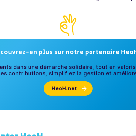
couvrez-en plus sur notre partenaire He
ients dans une démarche solidaire, tout en valori
les
contributions,
simplifiez
la
gestion
et amélior
HeoH.net