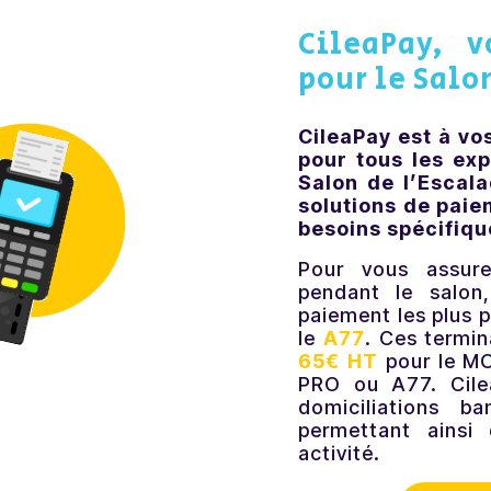
CileaPay, v
pour le Salo
CileaPay est à vo
pour tous les ex
Salon de l’Escal
solutions de paie
besoins spécifiqu
Pour vous assure
pendant le salon
paiement les plus 
le
A77
. Ces termin
65€ HT
pour le M
PRO ou A77. Cile
domiciliations b
permettant ainsi
activité.