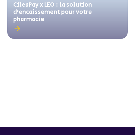
CileaPay x LEO : la solution
d’encaissement pour votre
pharmacie