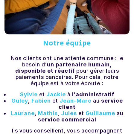
Notre équipe
Nos clients ont une attente commune : l
e
besoin d’
un partenaire humain
,
disponible et réactif
pour gérer leurs
paiements bancaires.
Pour cela, notre
équipe est à votre écoute :
Sylvie
et
Jackie
à
l’administratif
Güley
,
Fabien
et
Jean-Marc
au
service
client
Laurane
,
Mathis
,
Jules
et
Guillaume
au
service commercial
Ils vous conseillent, vous accompagnent