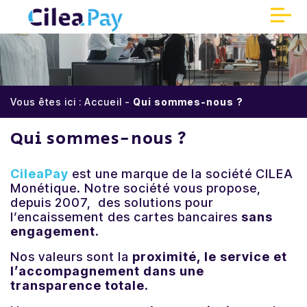
Panneau de gestion des cookies
Accueil
Vous êtes ici :
Accueil
-
Qui sommes-nous ?
Qui sommes-nous ?
Qui sommes-nous ?
Encaissements sécurisés
CileaPay
est une marque de la société CILEA
Réduisez vos coûts
Monétique. N
otre société vous propose,
depuis 2007, des solutions pour
l’encaissement des cartes bancaires
sans
Une meilleure expérience client
engagement.
N
os valeurs sont la
proximité, le service et
Partenaires
l’accompagnement dans une
transparence totale.
Parrainage