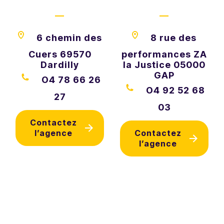
—
—
6 chemin des
8 rue des
Cuers 69570
performances ZA
Dardilly
la Justice 05000
GAP
O4 78 66 26
O4 92 52 68
27
03
Contactez
l’agence
Contactez
l’agence