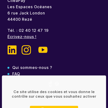
CileaPay
Les Espaces Océanes
6 rue Jack London
44400 Rezé
Tél. : 02 40 12 47 19
Écrivez-nous !
Qui sommes-nous ?
FAQ
Contact
Politique de confidentialité
Ce site utilise des cookies et vous donne le
contrôle sur ceux que vous souhaitez activer
Mentions légales
Plan de site