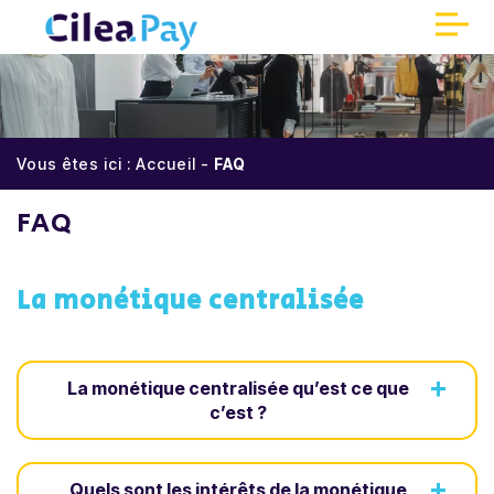
Panneau de gestion des cookies
Accueil
Vous êtes ici :
Accueil
-
FAQ
Qui sommes-nous ?
FAQ
Encaissements sécurisés
La monétique centralisée
Réduisez vos coûts
Une meilleure expérience client
+
La monétique centralisée qu’est ce que
c’est ?
Partenaires
Parrainage
+
Quels sont les intérêts de la monétique