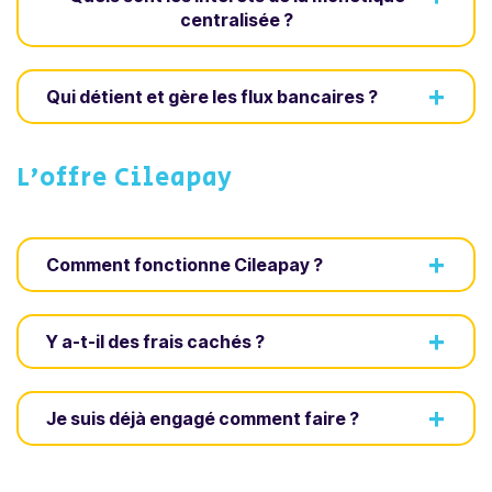
centralisée ?
Actualités
+
Qui détient et gère les flux bancaires ?
Contactez-nous
L’offre Cileapay
Contactez-nous
Se connecter
+
Comment fonctionne Cileapay ?
+
Y a-t-il des frais cachés ?
+
Je suis déjà engagé comment faire ?