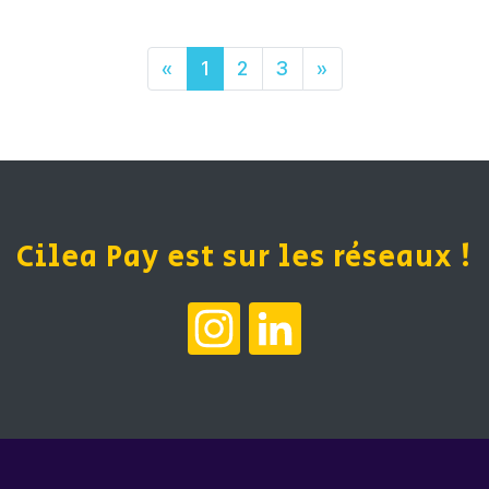
«
1
2
3
»
Cilea Pay est sur les réseaux !
Instagram
LinkedIn