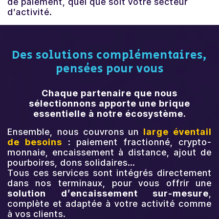
de paiement, quel que soit votre secteur
d’activité.
Actualités
Contactez-nous
Des solutions complémentaires,
pensées pour vous
Contactez-nous
Chaque partenaire que nous
sélectionnons apporte une brique
Se connecter
essentielle à notre écosystème.
Ensemble, nous couvrons un
large éventail
de besoins
: paiement fractionné, crypto-
monnaie, encaissement à distance, ajout de
pourboires, dons solidaires…
Tous ces services sont intégrés directement
dans nos terminaux, pour vous offrir une
solution d’encaissement sur-mesure
,
complète et adaptée à votre activité comme
à vos clients.