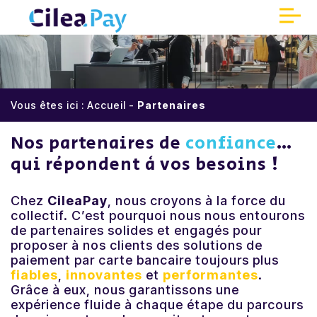
Panneau de gestion des cookies
Accueil
Vous êtes ici :
Accueil
-
Partenaires
Qui sommes-nous ?
Nos partenaires de
confiance
…
Encaissements sécurisés
qui répondent à vos besoins !
Réduisez vos coûts
Chez
CileaPay
, nous croyons à la force du
collectif. C’est pourquoi nous nous entourons
Une meilleure expérience client
de partenaires solides et engagés pour
proposer à nos clients des solutions de
paiement par carte bancaire toujours plus
Partenaires
fiables
,
innovantes
et
performantes
.
Grâce à eux, nous garantissons une
expérience fluide à chaque étape du parcours
Parrainage