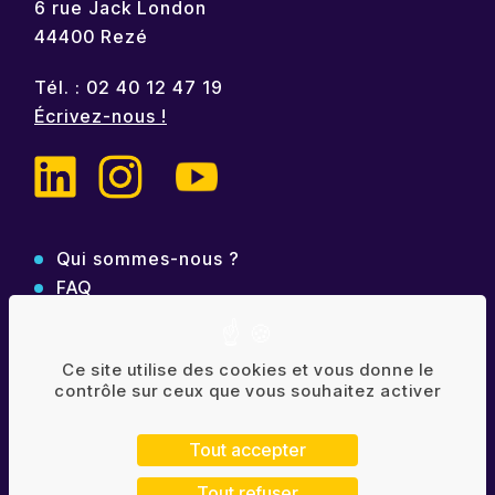
6 rue Jack London
44400 Rezé
Tél. : 02 40 12 47 19
Écrivez-nous !
Qui sommes-nous ?
FAQ
Contact
Politique de confidentialité
Ce site utilise des cookies et vous donne le
contrôle sur ceux que vous souhaitez activer
Mentions légales
Plan de site
Tout accepter
Tout refuser