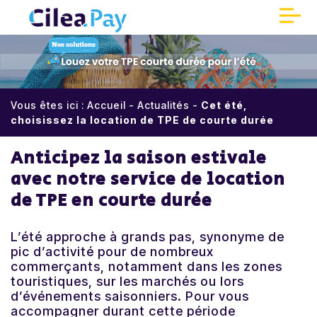
Panneau de gestion des cookies
Accueil
Vous êtes ici :
Accueil
-
Actualités
-
Cet été,
Qui sommes-nous ?
choisissez la location de TPE de courte durée
Anticipez la saison estivale
Encaissements sécurisés
avec notre service de location
Réduisez vos coûts
de TPE en courte durée
Une meilleure expérience client
L’été approche à grands pas, synonyme de
pic d’activité pour de nombreux
commerçants, notamment dans les zones
Partenaires
touristiques, sur les marchés ou lors
d’événements saisonniers. Pour vous
Parrainage
accompagner durant cette période